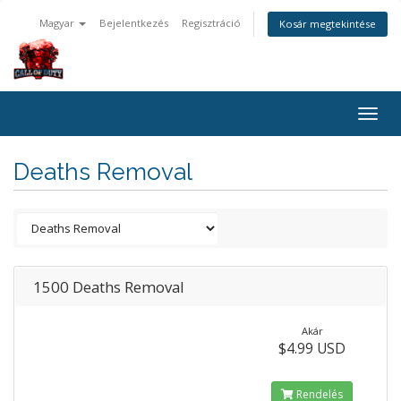
Magyar
Bejelentkezés
Regisztráció
Kosár megtekintése
Togg
navig
Deaths Removal
1500 Deaths Removal
Akár
$4.99 USD
Rendelés