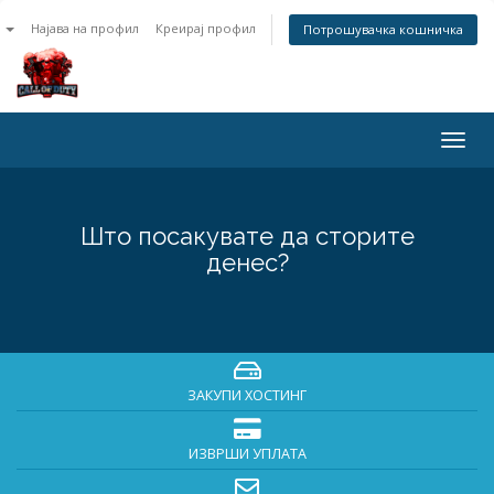
n
Најава на профил
Креирај профил
Потрошувачка кошничка
Togg
navig
Што посакувате да сторите
денес?
ЗАКУПИ ХОСТИНГ
ИЗВРШИ УПЛАТА