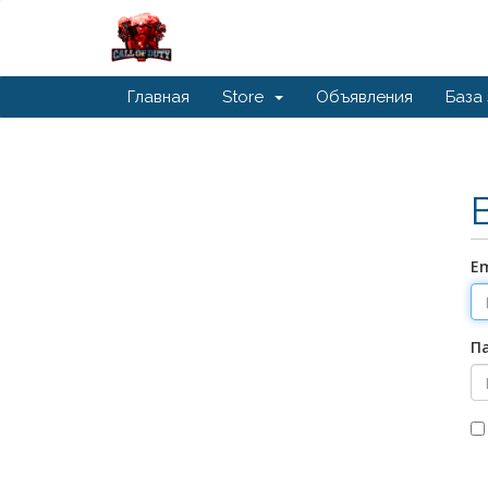
Главная
Store
Объявления
База
Em
П